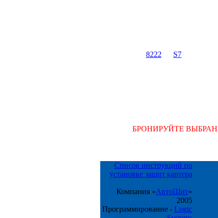
8222
S7
БРОНИРУЙТЕ ВЫБРАН
Список инструкций по
установке защит картера
Компания «
АвтоЩит
»
2005
Программирование -
Logic
Systems