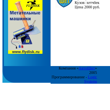
Кузов: хетчбек
Цена 2000 руб.
Компания «
АвтоЩит
»
2005
Программирование -
Logic
Systems