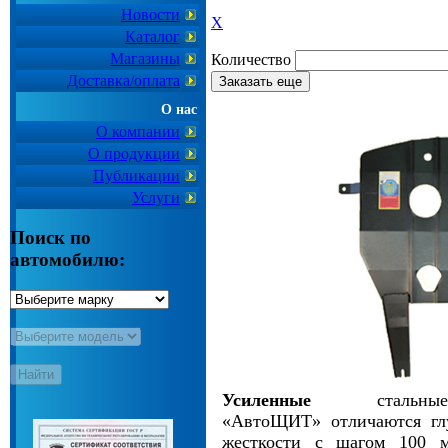
Новости
X
Каталог
Магазины
Количество
Доставка/оплата
Заказать еще
О нас
О компании
О продукции
Публикации
Услуги
Поиск по
автомобилю:
Усиленные
сталь
«АвтоЩИТ» отличаются гл
жесткости с шагом 100 