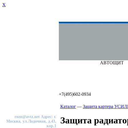
X
АВТОЩИТ
+7(495)602-0934
Каталог
—
Защита картера УСИЛ
Интернет-магазин
+7(495)602-09-34
rozn@avtz.net
Адрес: г.
Защита радиато
Москва, ул.Лодочная, д.43,
кор.1